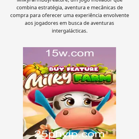
combina estratégia, aventura e mecânicas de
compra para oferecer uma experiência envolvente
aos jogadores em busca de aventuras
intergalácticas.