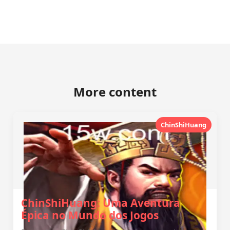
More content
ChinShiHuang
ChinShiHuang: Uma Aventura
Épica no Mundo dos Jogos