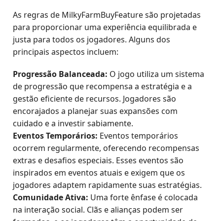
As regras de MilkyFarmBuyFeature são projetadas
para proporcionar uma experiência equilibrada e
justa para todos os jogadores. Alguns dos
principais aspectos incluem:
Progressão Balanceada:
O jogo utiliza um sistema
de progressão que recompensa a estratégia e a
gestão eficiente de recursos. Jogadores são
encorajados a planejar suas expansões com
cuidado e a investir sabiamente.
Eventos Temporários:
Eventos temporários
ocorrem regularmente, oferecendo recompensas
extras e desafios especiais. Esses eventos são
inspirados em eventos atuais e exigem que os
jogadores adaptem rapidamente suas estratégias.
Comunidade Ativa:
Uma forte ênfase é colocada
na interação social. Clãs e alianças podem ser