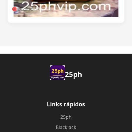
2026-05-17
25ph
Links rápidos
25ph
Blackjack