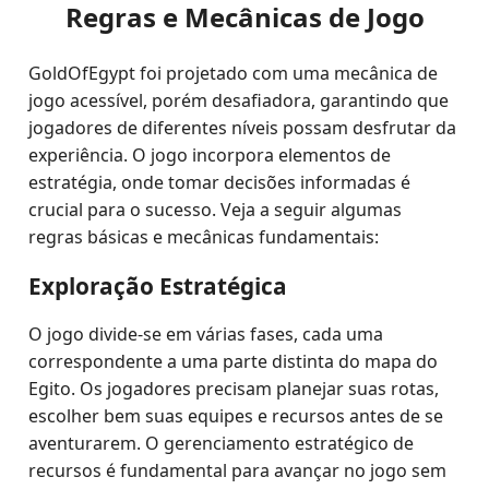
Regras e Mecânicas de Jogo
GoldOfEgypt foi projetado com uma mecânica de
jogo acessível, porém desafiadora, garantindo que
jogadores de diferentes níveis possam desfrutar da
experiência. O jogo incorpora elementos de
estratégia, onde tomar decisões informadas é
crucial para o sucesso. Veja a seguir algumas
regras básicas e mecânicas fundamentais:
Exploração Estratégica
O jogo divide-se em várias fases, cada uma
correspondente a uma parte distinta do mapa do
Egito. Os jogadores precisam planejar suas rotas,
escolher bem suas equipes e recursos antes de se
aventurarem. O gerenciamento estratégico de
recursos é fundamental para avançar no jogo sem