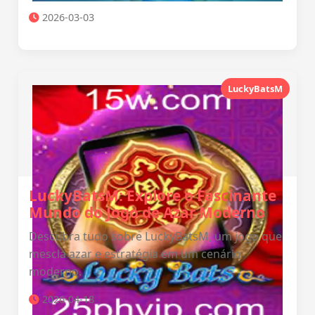
2026-03-03
LuckyBatsM
LuckyBatsM: Explore o Fascinante
Mundo do Jogo de Azar Moderno
Descubra tudo sobre LuckyBatsM, um jogo que
mescla azar e estratégia em um cenário
moderno.
2026-04-18