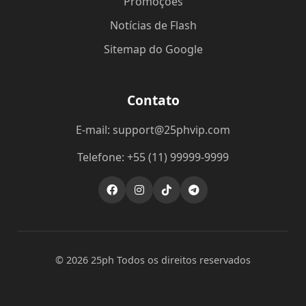
Promoções
Notícias de Flash
Sitemap do Google
Contato
E-mail: support@25phvip.com
Telefone: +55 (11) 99999-9999
© 2026 25ph Todos os direitos reservados