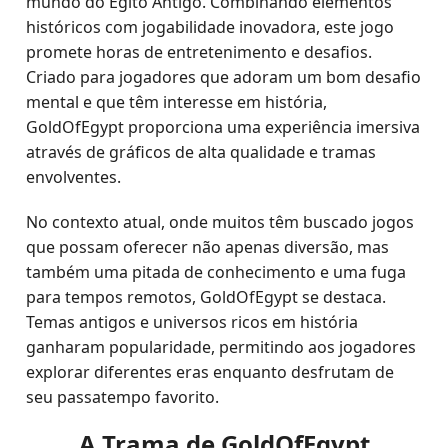
mundo do Egito Antigo. Combinando elementos
históricos com jogabilidade inovadora, este jogo
promete horas de entretenimento e desafios.
Criado para jogadores que adoram um bom desafio
mental e que têm interesse em história,
GoldOfEgypt proporciona uma experiência imersiva
através de gráficos de alta qualidade e tramas
envolventes.
No contexto atual, onde muitos têm buscado jogos
que possam oferecer não apenas diversão, mas
também uma pitada de conhecimento e uma fuga
para tempos remotos, GoldOfEgypt se destaca.
Temas antigos e universos ricos em história
ganharam popularidade, permitindo aos jogadores
explorar diferentes eras enquanto desfrutam de
seu passatempo favorito.
A Trama de GoldOfEgypt