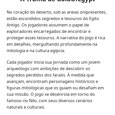
No coração do deserto, sob as areias onipresentes,
estão escondidos segredos e tesouros do Egito
Antigo. Os jogadores assumem o papel de
exploradores encarregados de encontrar e
proteger esses tesouros. A narrativa do jogo é rica
em detalhes, mergulhando profundamente na
mitologia e na cultura egípcia.
Cada jogador inicia sua jornada como um jovem
arqueólogo com ambições de descobrir os
segredos perdidos dos faraós. À medida que
avançam, encontram personagens históricos e
figuras mitológicas que os guiam ou desafiam em
sua missão. O jogo se desenrola em torno do
famoso rio Nilo, com seus diversos cenários
naturais e culturais.