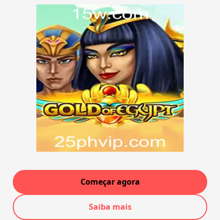
Começar agora
Saiba mais