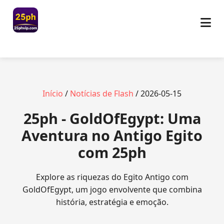
Início
/
Notícias de Flash
/ 2026-05-15
25ph - GoldOfEgypt: Uma
Aventura no Antigo Egito
com 25ph
Explore as riquezas do Egito Antigo com
GoldOfEgypt, um jogo envolvente que combina
história, estratégia e emoção.