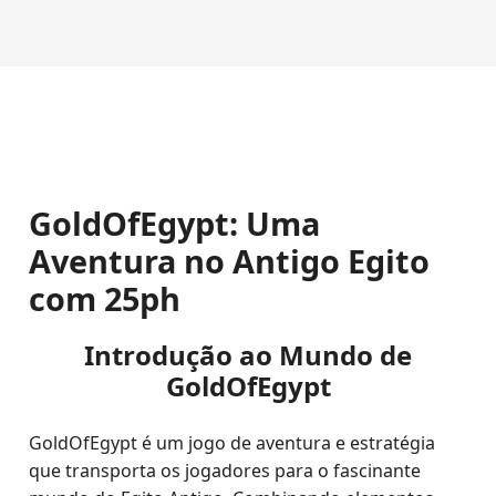
GoldOfEgypt: Uma
Aventura no Antigo Egito
com 25ph
Introdução ao Mundo de
GoldOfEgypt
GoldOfEgypt é um jogo de aventura e estratégia
que transporta os jogadores para o fascinante