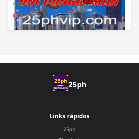
estratégia e aventura.
2026-05-25
25ph
Links rápidos
25ph