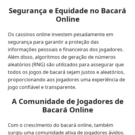
Segurança e Equidade no Bacará
Online
Os cassinos online investem pesadamente em
segurança para garantir a proteção das
informações pessoais e financeiras dos jogadores.
Além disso, algoritmos de geração de números
aleatórios (RNG) são utilizados para assegurar que
todos os jogos de bacará sejam justos e aleatórios,
proporcionando aos jogadores uma experiência de
jogo confiável e transparente.
A Comunidade de Jogadores de
Bacará Online
Com o crescimento do bacará online, também
surgiu uma comunidade ativa de jogadores ávidos.