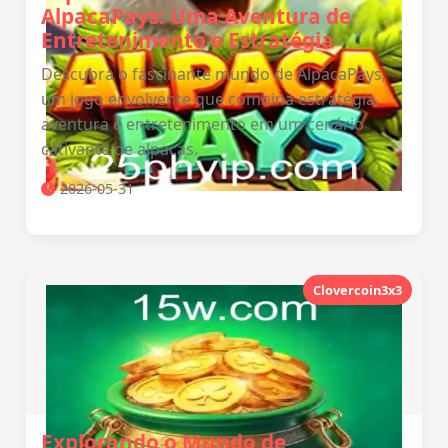
AlpacaPays: Uma Aventura de
Entretenimento e Estratégia
Descubra o fascinante mundo de AlpacaPays,
um jogo envolvente que combina estratégia,
aventura e entretenimento em um cenário
cativante de alpacas.
2026-05-31
Clovercoin3x3
Explorando o Mundo de