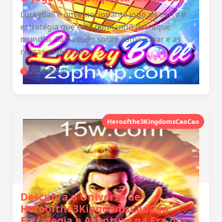
LuckyBall é um emocionante jogo de sorte e
estratégia que está ganhando destaque
mundial. Saiba tudo sobre como jogar e as
regras essenciais.
2026-05-29
Heroofthe3KingdomsCaoCao
Descubra o Universo de
Heroofthe3KingdomsCaoCao:
Estrategia e Aventura na Era dos