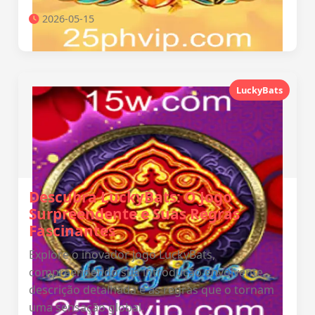
2026-05-15
LuckyBats
Descubra LuckyBats: O Jogo
Surpreendente e Suas Regras
Fascinantes
Explore o inovador jogo LuckyBats,
compreendendo sua introdução envolvente,
descrição detalhada e as regras que o tornam
uma sensação global.