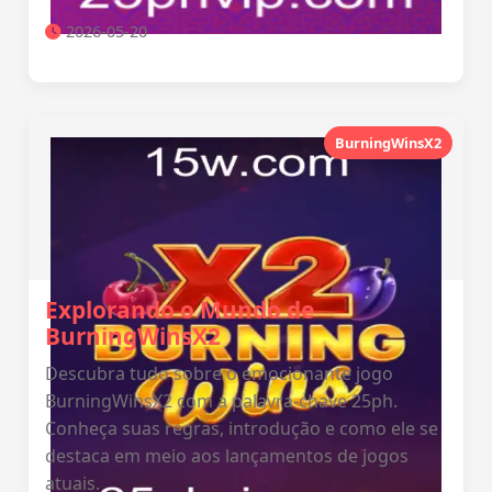
2026-05-20
BurningWinsX2
Explorando o Mundo de
BurningWinsX2
Descubra tudo sobre o emocionante jogo
BurningWinsX2 com a palavra-chave 25ph.
Conheça suas regras, introdução e como ele se
destaca em meio aos lançamentos de jogos
atuais.