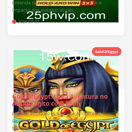
Entenda suas regras, como começar e o
impacto dos eventos atuais.
2026-03-31
GoldOfEgypt
GoldOfEgypt: Uma Aventura no
Antigo Egito com 25ph
Explore as riquezas do Egito Antigo com
GoldOfEgypt, um jogo envolvente que combina
história, estratégia e emoção.