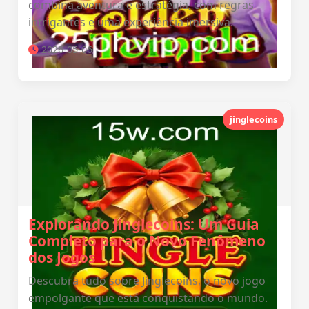
combina aventura e estratégia, com regras
intrigantes e uma experiência imersiva.
2026-05-06
jinglecoins
Explorando Jinglecoins: Um Guia
Completo para o Novo Fenômeno
dos Jogos
Descubra tudo sobre Jinglecoins, o novo jogo
empolgante que está conquistando o mundo.