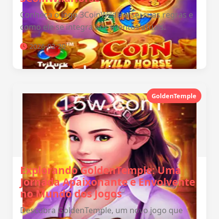
Conheça o jogo 3CoinWildHorse, suas regras e
como ele se integra aos eventos atuais.
2026-02-20
GoldenTemple
Explorando GoldenTemple: Uma
Jornada Apaixonante e Envolvente
no Mundo dos Jogos
Descubra GoldenTemple, um novo jogo que