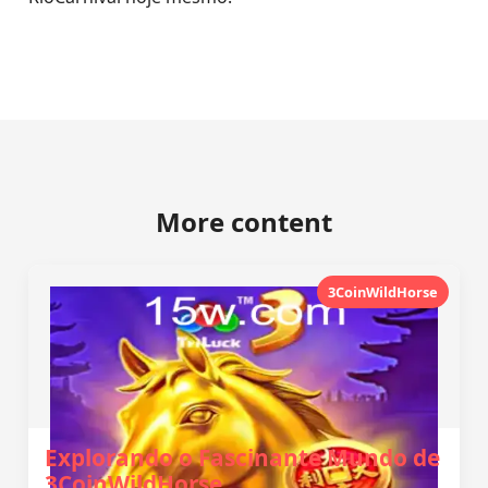
More content
3CoinWildHorse
Explorando o Fascinante Mundo de
3CoinWildHorse