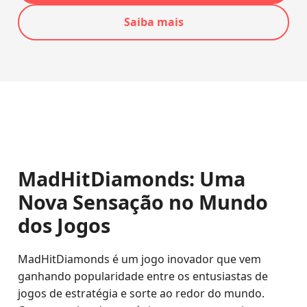
Saiba mais
MadHitDiamonds: Uma
Nova Sensação no Mundo
dos Jogos
MadHitDiamonds é um jogo inovador que vem
ganhando popularidade entre os entusiastas de
jogos de estratégia e sorte ao redor do mundo.