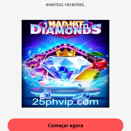
eventos recentes.
Começar agora