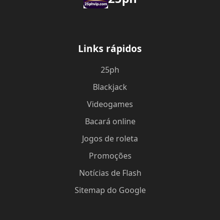
Links rápidos
25ph
Blackjack
Videogames
Bacará online
Jogos de roleta
Promoções
Notícias de Flash
Sitemap do Google